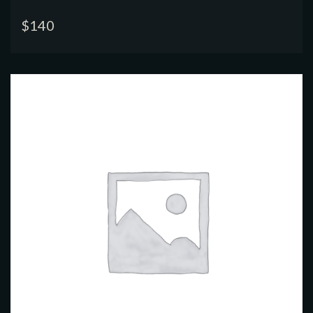
$
140