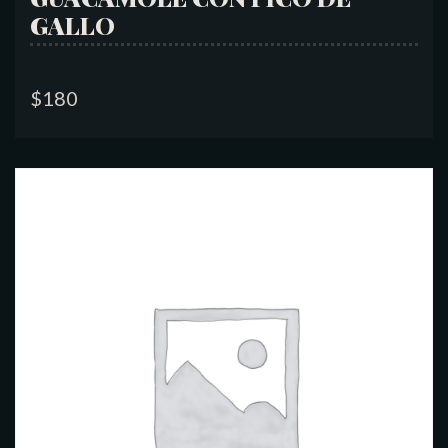
GALLO
$
180