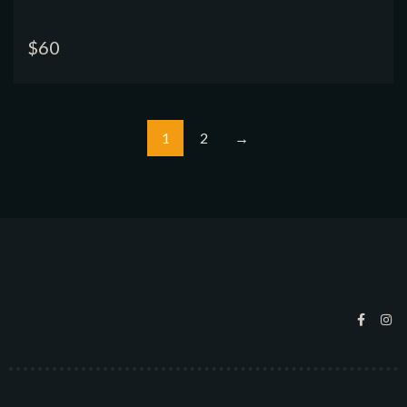
$
60
1
2
→