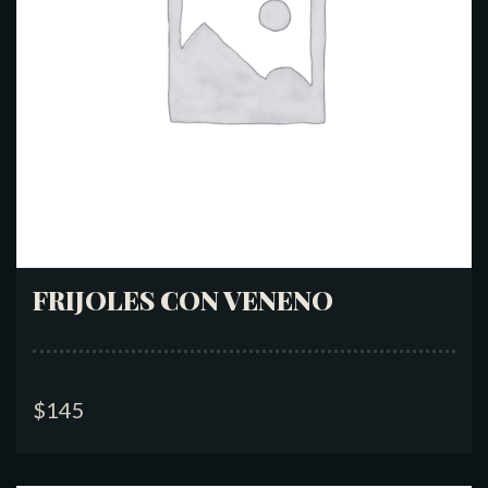
FRIJOLES CON VENENO
$
145