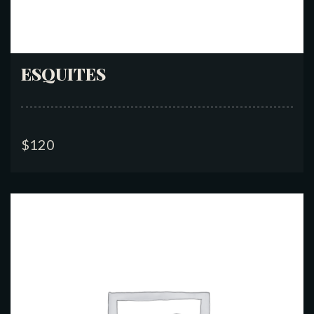
ESQUITES
$
120